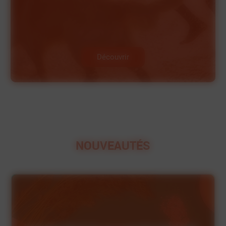
Découvrir
NOUVEAUTÉS
HYGIÈNE
SÈCHE
ET SOINS