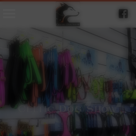
Panneau de gestion des cookies
C
D
S
eltic
og
how