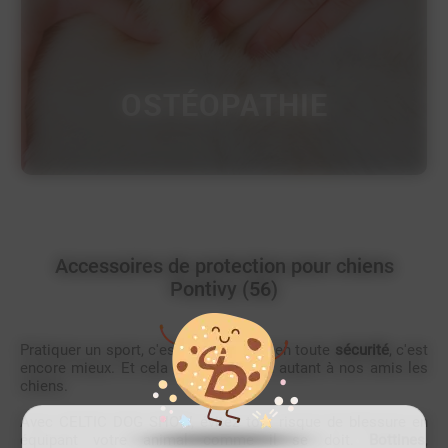
OSTÉOPATHIE
Accessoires de protection pour chiens
Pontivy (56)
Pratiquer un sport, c'est bien. Le faire en toute
sécurité
, c'est
encore mieux. Et cela s'applique tout autant à nos amis les
chiens.
Avec CELTIC DOG SHOW, évitez tout risque de blessure en
équipant votre animal comme il se doit.
Bottines
,