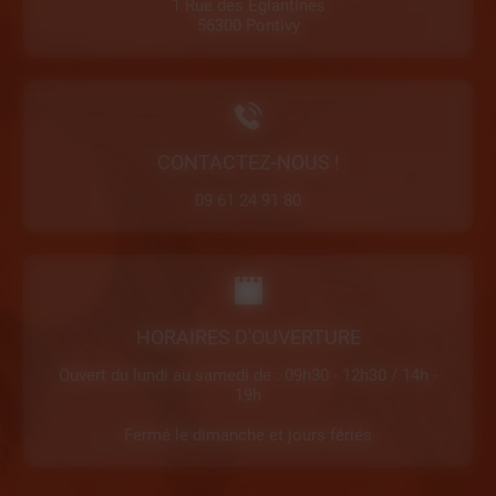
1 Rue des Églantines
56300 Pontivy
CONTACTEZ-NOUS !
09 61 24 91 80
HORAIRES D'OUVERTURE
Ouvert du lundi au samedi de : 09h30 - 12h30 / 14h -
19h
Fermé le dimanche et jours fériés