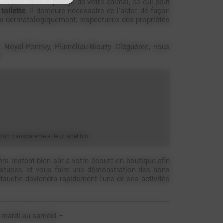
cumuler dans le pelage de votre animal, ce qui peut
e
toilette
, il demeure nécessaire de l'aider, de façon
tés dermatologiquement, respectueux des propriétés
oyal-Pontivy, Pluméliau-Bieuzy, Cléguérec, vous
:
ion transparente et leur label bio.
rs restent bien sûr à votre écoute en boutique afin
astuces, et vous faire une démonstration des bons
 douche deviendra rapidement l'une de ses activités
u mardi au samedi –