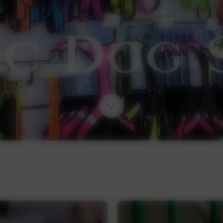
D
ic
og