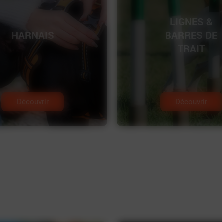
LIGNES &
HARNAIS
BARRES DE
TRAIT
Découvrir
Découvrir
JOUETS
HUMIDE
EQUIPEMENT