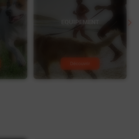
EQUIPEMENT
Découvrir
FRIANDISES
HYGIÈNE
NATURELLES
ET SOINS