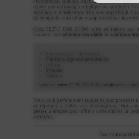
Promenades, séances d'activité physique, repas... 
rendre son nettoyage compliqué au quotidien. Si
régulière, à la réalisation d'un soin approfondi. Po
du pelage de votre chien et approuvés par des vétér
Chez CELTIC DOG SHOW, votre animalerie aux por
trouverez une
sélection abordable
de
shampooings
Shampooings * nettoyants
Shampooings anti-parasitaires
Lotions
Brosses
Peignes
* Votre animalerie CELTIC DOG SHOW travaille avec la mar
Vous voilà parfaitement équipé(e) pour procéder à 
de répondre à toutes vos interrogations. Nous no
gestes à adopter pour offrir à votre animal, un pe
préférées.
Pour toute questio