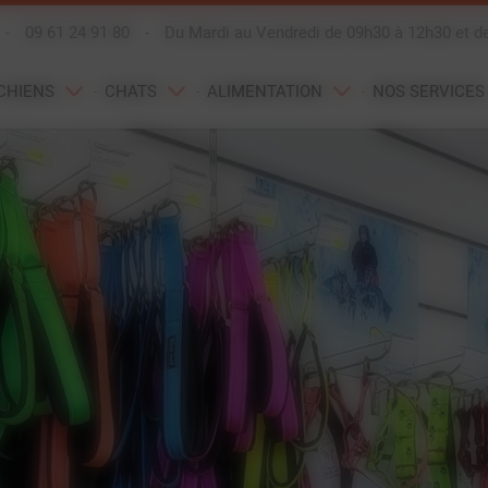
-
09 61 24 91 80
-
Du Mardi au Vendredi de 09h30 à 12h30 et d
CHIENS
CHATS
ALIMENTATION
NOS SERVICES