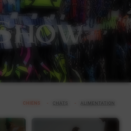
S
how
CHIENS
CHATS
ALIMENTATION