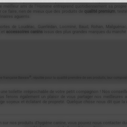
La saleté, la poussière et les poils ont tendance à rapidement s'ac
 le meilleur ami de l'Homme entreprend quotidiennement sa propr
ur ce faire, rien de mieux que des produits de
qualité premium
, tes
inaires aguerris.
tes de Loudéac, Guerlédan, Locminé, Baud, Rohan, Malguénac, N
et
accessoires canins
issus des plus grandes marques du marché 
®
que française Bawaw
, réputée pour la qualité première de ses produits, leur composit
une toilette irréprochable de votre petit compagnon ! Nos conseille
us ferons également un plaisir de vous partager nos meilleures 
lage soyeux et éclatant de propreté. Quelque chose nous dit que la
n sur nos produits d'hygiène canine, vous pouvez nous contacter d