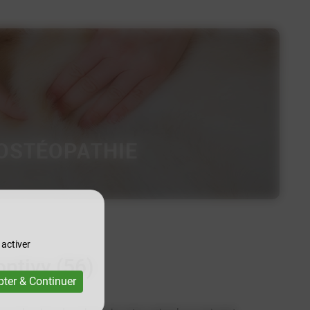
OSTÉOPATHIE
 activer
ontivy (56)
ter & Continuer