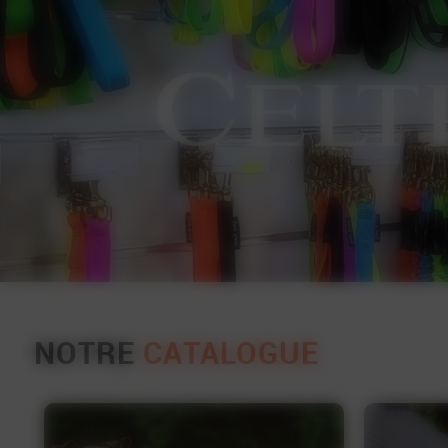
C
elt
NOTRE
CATALOGUE