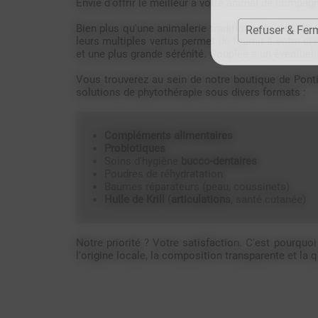
Envie d'offrir le meilleur à votre animal de compagn
Bien plus qu'une animalerie traditionnelle, CELTI
Refuser & Fer
leurs multiples vertus permet de fournir à votre ch
et une plus grande sérénité. Couplée à un éventuel 
Vous trouverez au sein de notre boutique de Ponti
solutions de phytothérapie sous divers formats :
Compléments alimentaires
Probiotiques
Soins d'hygiène
bucco-dentaires
Poudres de réhydratation
Baumes réparateurs (peau, coussinets)
Huile de Krill
(
articulations
, santé cutanée)
Notre priorité ? Votre satisfaction. C'est pourqu
l'origine locale, la composition transparente et l