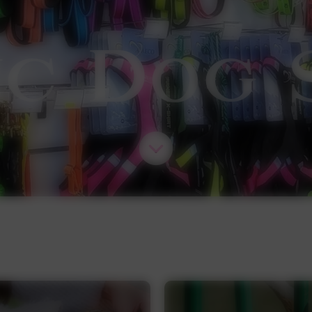
D
ic
og