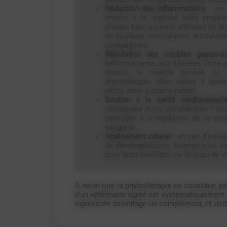
Réduction des inflammations
: on 
encore à la réglisse leurs proprié
plantes bien souvent utilisées en p
de douleurs musculaires, articulai
compagnons.
Résolution des troubles gastro-in
ballonnements, aux nausées, voire 
fenouil, la menthe poivrée ou
phytothérapie, elles aident à apai
petits amis à quatre pattes.
Soutien à la santé cardiovascula
cardiaques et/ou circulatoires ? Une
participer à la régulation de sa press
sanguine.
Apaisement cutané
: en cas d'irrita
de démangeaisons, tournez-vous ve
pour leurs bienfaits sur la peau de v
À noter que la phytothérapie ne constitue pas
d'un vétérinaire agréé est systématiquement 
représente davantage un complément, et doit 