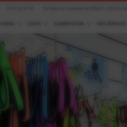
-
09 61 24 91 80
-
Du Mardi au Vendredi de 09h30 à 12h30 et d
CHIENS
CHATS
ALIMENTATION
NOS SERVICES