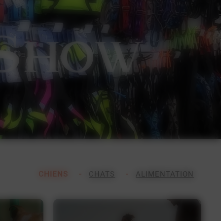
S
how
CHIENS
CHATS
ALIMENTATION