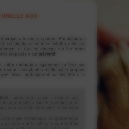
TURELLE AUX
hérapie a le vent en poupe ! Par définition,
tion de plantes et de leurs extraits, riches en
rectement et tout en douceur sur les zones
 être proposée à but
préventif
.
es, cette méthode a également su faire ses
e recours aux plantes médicinales propose
oyen terme, participeront au bien-être et à
:
aire
: aidez votre chien à résister aux
ée, incontournables dans le domaine de la
us pour soutenir l'immunité et redonner
.
 votre chien d'éventuels comportements
La passiflore et la valériane sont tant de
emment sollicitées en phytothérapie.