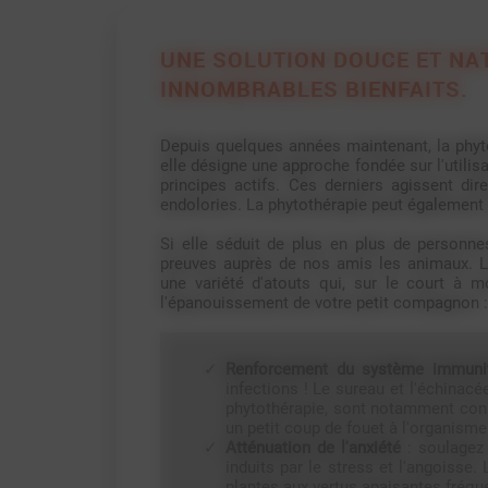
UNE SOLUTION DOUCE ET NA
INNOMBRABLES BIENFAITS.
Depuis quelques années maintenant, la phytot
elle désigne une approche fondée sur l'utilisa
principes actifs. Ces derniers agissent di
endolories. La phytothérapie peut également
Si elle séduit de plus en plus de personn
preuves auprès de nos amis les animaux. L
une variété d'atouts qui, sur le court à m
l'épanouissement de votre petit compagnon 
Renforcement du système immunit
infections ! Le sureau et l'échinac
phytothérapie, sont notamment conn
un petit coup de fouet à l'organisme
Atténuation de l'anxiété
: soulagez
induits par le stress et l'angoisse. 
plantes aux vertus apaisantes fréqu