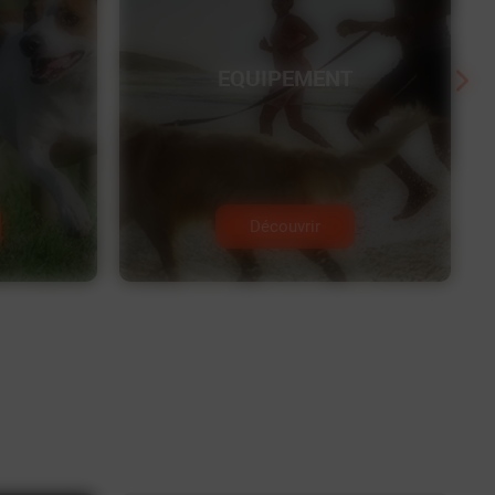
EQUIPEMENT
Découvrir
FRIANDISES
HYGIÈNE
NATURELLES
ET SOINS