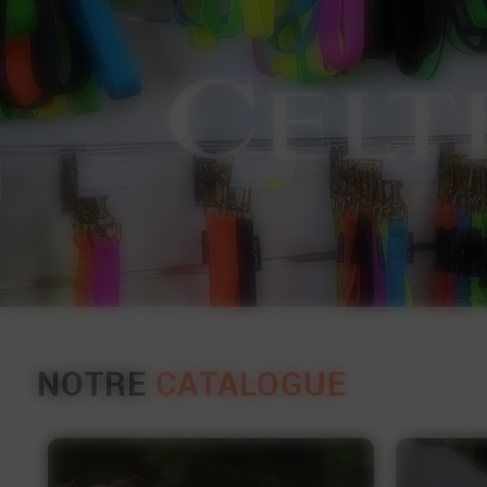
C
elt
NOTRE
CATALOGUE