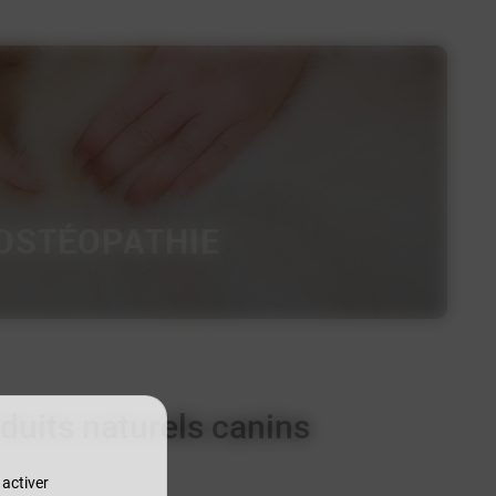
OSTÉOPATHIE
duits naturels canins
 activer