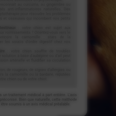
reconnaît au curcuma, au gingembre ou
tés anti-inflammatoires naturelles. Des
hytothérapie pour résoudre les problèmes
res et osseuses qui incombent nos petits
testinaux
: votre chien est sujet aux
aux vomissements ? Orientez-vous vers le
 encore la camomille : stars de la
ser les soucis d'ordre digestif chez nos
ire
: votre chien souffre de troubles
 solution à base d'aubépine ou d'ail peut
ion artérielle et fluidifier sa circulation
tion, de rougeurs, de signes d'allergies ou
rs la camomille ou la bardane, réputées
otre chien ou de votre chiot.
 un traitement médical à part entière. L'avis
préconisé. Bien que naturelle, cette méthode
être soumis à un avis médical préalable.