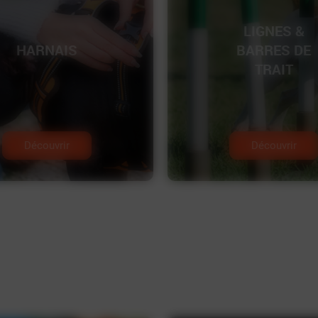
LIGNES &
HARNAIS
BARRES DE
TRAIT
Découvrir
Découvrir
JOUETS
HUMIDE
EQUIPEMENT