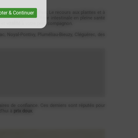
ovantes et naturelles. Le recours aux plantes et à
ter & Continuer
nets hydratés, une flore intestinale en pleine santé
et
vitalité
à votre petit compagnon.
c, Noyal-Pontivy, Pluméliau-Bieuzy, Cléguérec, des
aires de confiance. Ces derniers sont réputés pour
d'hui à
prix doux
.