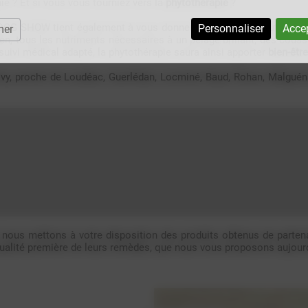
ie ? Et si vous vous tourniez vers la
phytothérapie
?
C DOG SHOW tient également à vous donner accès à des solutions inn
Personnaliser
Accep
mer
ien, tous les nutriments nécessaires à un pelage brillant, des coussi
suivi médical adapté, la phytothérapie saura ainsi apporter
bien-être
vy, proche de Loudéac, Guerlédan, Locminé, Baud, Rohan, Malguéna
oi nous mettons à votre disposition des produits obtenus de parten
a qualité première de leurs remèdes, que nous vous proposons aujour