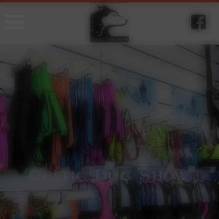
Panneau de gestion des cookies
C
D
S
eltic
og
how