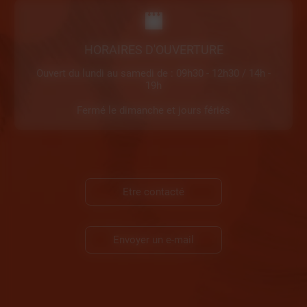
HORAIRES D'OUVERTURE
Ouvert du lundi au samedi de : 09h30 - 12h30 / 14h -
19h
Fermé le dimanche et jours fériés
Etre contacté
Envoyer un e-mail