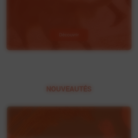
Découvrir
NOUVEAUTÉS
HYGIÈNE
SÈCHE
ET SOINS